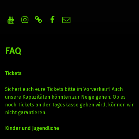
Youtube
Instagram
WhatsApp Kanal
Facebook
E-Mail
Haunted Castle Filmfestspiele
Independent Horror, Trash & Splatter Benefiz-Movie-Night
FAQ
Tickets
Sichert euch eure Tickets bitte im Vorverkauf! Auch
unsere Kapazitäten könnten zur Neige gehen. Ob es
noch Tickets an der Tageskasse geben wird, können wir
nicht garantieren.
Kinder und Jugendliche