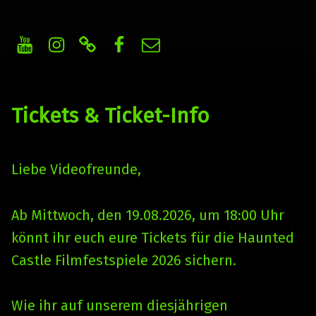
Youtube
Instagram
WhatsApp Kanal
Facebook
E-Mail
Haunted Castle Filmfestspiele
Independent Horror, Trash & Splatter Benefiz-Movie-Night
Tickets & Ticket-Info
Liebe Videofreunde,
Ab Mittwoch, den 19.08.2026, um 18:00 Uhr
könnt ihr euch eure Tickets für die Haunted
Castle Filmfestspiele 2026 sichern.
Wie ihr auf unserem diesjährigen