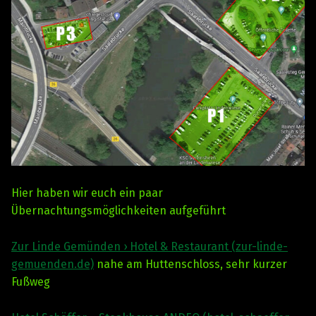
Hier haben wir euch ein paar
Übernachtungsmöglichkeiten aufgeführt
Zur Linde Gemünden › Hotel & Restaurant (zur-linde-
gemuenden.de)
nahe am Huttenschloss, sehr kurzer
Fußweg