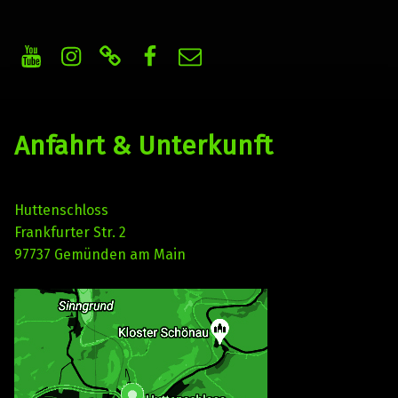
Youtube
Instagram
WhatsApp Kanal
Facebook
E-Mail
Haunted Castle Filmfestspiele
Independent Horror, Trash & Splatter Benefiz-Movie-Night
Anfahrt & Unterkunft
Huttenschloss
Frankfurter Str. 2
97737 Gemünden am Main